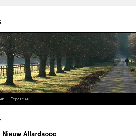
s
ren
Exposities
3
d Nieuw Allardsoog