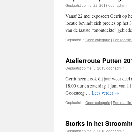
Geplaatst op
mei 22, 2013
door
admin
Vanaf 22 mei exposeert Gerrit op h
locatie bevindt zich precies op het
van de laatste “onontdekte” gebie
Geplaatst in
Geen categorie
|
Een reactie
Atelierroute Putten 20
Geplaatst op
mei 5, 2013
door
admin
Gerrit neemt ook dit jaar weer deel
18.00 uur en zaterdag 1 juni van 11
Goorsteeg …
Lees verder
→
Geplaatst in
Geen categorie
|
Een reactie
Storks in het Stroomh
Geplaatst op
mei 5, 2013
door
admin