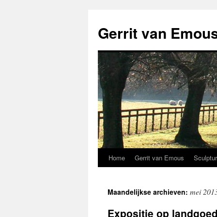
Ga
naar
Gerrit van Emou
de
inhoud
Home
Gerrit van Emous
Sculptu
mei 201
Maandelijkse archieven:
Expositie op landgoe