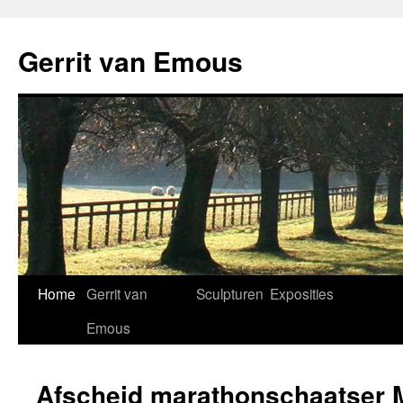
Ga
naar
Gerrit van Emous
de
inhoud
Home
Gerrit van
Sculpturen
Exposities
Emous
Afscheid marathonschaatser 